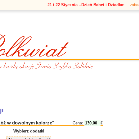
21 i 22 Stycznia ..Dzień Babci i Dziadka:
...
zoba
ji
 Róż w dowolnym kolorze"
Cena:
€
Wybierz dodatki