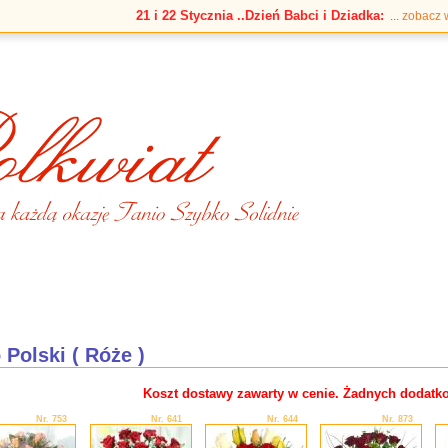
21 i 22 Stycznia ..Dzień Babci i Dziadka:
...
zobacz 
 Polski ( Róże )
Koszt dostawy zawarty w cenie. Żadnych dodatk
Nr. 753
Nr. 641
Nr. 644
Nr. 873