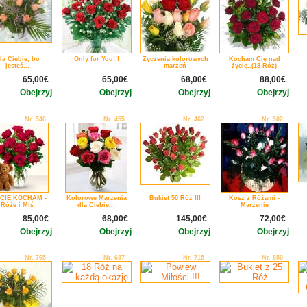
la Ciebie, bo
Only for You!!!
Życzenia kolorowych
Kocham Cię nad
jesteś...
marzeń
życie..(18 Róż)
65,00€
65,00€
68,00€
88,00€
Obejrzyj
Obejrzyj
Obejrzyj
Obejrzyj
Nr. 546
Nr. 455
Nr. 462
Nr. 502
CIE KOCHAM -
Kolorowe Marzenia
Bukiet 50 Róż !!!
Kosz z Różami -
Róże i Miś
dla Ciebie...
Marzenie
85,00€
68,00€
145,00€
72,00€
Obejrzyj
Obejrzyj
Obejrzyj
Obejrzyj
Nr. 765
Nr. 687
Nr. 715
Nr. 850