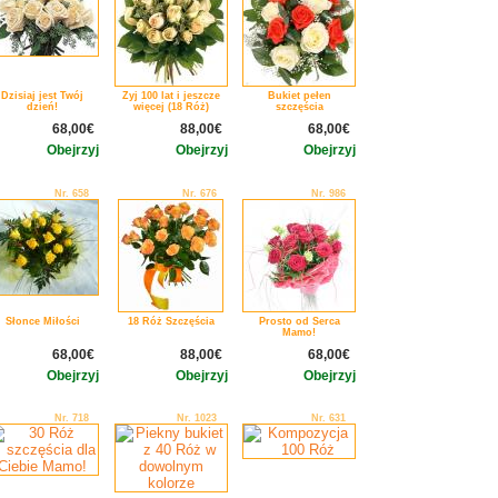
Dzisiaj jest Twój
Żyj 100 lat i jeszcze
Bukiet pełen
dzień!
więcej (18 Róż)
szczęścia
68,00€
88,00€
68,00€
Obejrzyj
Obejrzyj
Obejrzyj
Nr. 658
Nr. 676
Nr. 986
Słonce Miłości
18 Róż Szczęścia
Prosto od Serca
Mamo!
68,00€
88,00€
68,00€
Obejrzyj
Obejrzyj
Obejrzyj
Nr. 718
Nr. 1023
Nr. 631