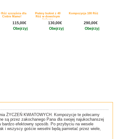
0 Róż szczęścia dla
Piekny bukiet z 40
Kompozycja 100 Róż
Ciebie Mamo!
Róż w dowolnym
kolorze
115,00€
130,00€
290,00€
Obejrzyj
Obejrzyj
Obejrzyj
zesyłania ŻYCZEŃ KWIATOWYCH. Kompozycje te polecamy
ane są przez zakochanego Pana dla swojej najukochanszej
w bardzo efektowny sposób. Po przybyciu na wesele
jak i wszyscy goście weselni będą pamietać przez wiele,