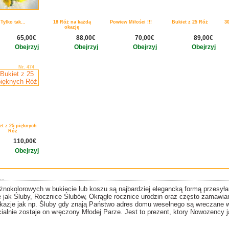
Tylko tak...
18 Róż na każdą
Powiew Miłości !!!
Bukiet z 25 Róż
3
okazję
65,00€
88,00€
70,00€
89,00€
Obejrzyj
Obejrzyj
Obejrzyj
Obejrzyj
Nr. 474
et z 25 pięknych
Róż
110,00€
Obejrzyj
..
różnokolorowych w bukiecie lub koszu są najbardziej elegancką formą pr
je jak Śluby, Rocznice Ślubów, Okrągłe rocznice urodzin oraz często zamawi
okazje jak np. Śluby gdy znają Państwo adres domu weselnego są wreczane 
ialnie zostaje on wręczony Młodej Parze. Jest to prezent, ktory Nowozency 