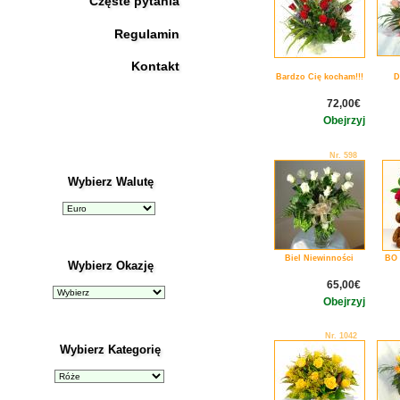
Częste pytania
Regulamin
Kontakt
Bardzo Cię kocham!!!
D
72,00€
Obejrzyj
Nr. 598
Wybierz Walutę
Biel Niewinności
BO 
Wybierz Okazję
65,00€
Obejrzyj
Nr. 1042
Wybierz Kategorię