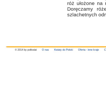
róż ułożone na r
Doręczamy róże 
szlachetnych od
© 2014 by polkwiat
O nas
Kwiaty do Polski
Oferta - inne kraje
C