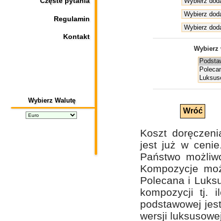
Częste pytania
Regulamin
Kontakt
Wybierz 
Wybierz Walutę
Koszt doręczeni
jest już w ceni
Państwo możliw
Kompozycje moż
Polecana i Luksu
kompozycji tj. i
podstawowej jest
wersji luksusowej